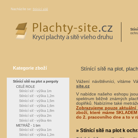
Nacházíte se:
Stínící sítě
Stíní
ochra
Kategorie zboží
Stínící sítě na plot, plac
Vážení návštěvníci, vítáme 
Stínící sítě na plot a pergoly
site.cz
CELÉ ROLE
Stínící síť - výška 1m
V nabídce našeho eshopu jsou p
Stínící síť - výška 1,2m
spektrum běžně známých plachet
Stínící síť - výška 1,5m
doplňků. Nabízíme také metrá
Stínící síť - výška 1,6m
Zobrazujeme pouze aktuální
Stínící síť - výška 1,8m
zboží, které máme SKLADEM 
Stínící síť - výška 2m
do 2. pracovního dne a to v r
Stínící síť - výška 4m
METRÁŽ - 1 bm
» Stínící sítě na plot k oc
Stínící síť - výška 1m
Stínící síť - výška 1,2m