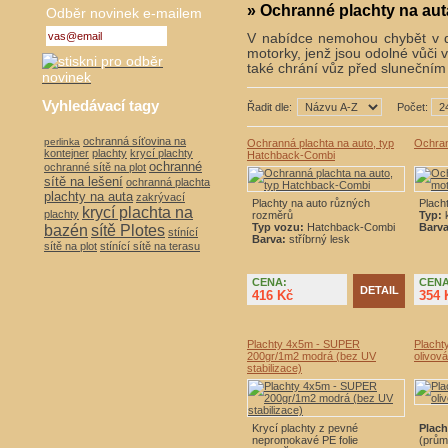
» Ochranné plachty na aut
Odběr novinek e-mailem
V nabídce nemohou chybět v 
motorky, jenž jsou odolné vůči 
také chrání vůz před sluneční
Vyhledávací tagy
Řadit dle:
Počet:
ochranná síťovina na
perlinka
Ochranná plachta na auto, typ
Ochran
kontejner
plachty
krycí plachty
Hatchback-Combi
ochranné
ochranné sítě na plot
sítě na lešení
ochranná plachta
plachty na auta
zakrývací
Plachty na auto různých
Plach
krycí plachta na
plachty
rozměrů
Typ:
k
Typ vozu:
Hatchback-Combi
Barva
bazén
sítě Plotes
stínící
Barva:
stříbrný lesk
sítě na plot
stínící sítě na terasu
CENA:
CENA
DETAIL
416 Kč
354 
Plachty 4x5m - SUPER
Placht
200gr/1m2 modrá (bez UV
olivová
stabilizace)
Krycí plachty z pevné
Plach
nepromokavé PE folie
(prům