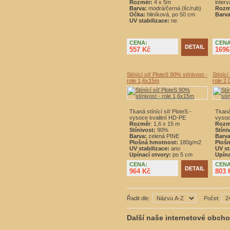
Rozměr:
4 x 5m
inter
Barva:
modrá/černá (líc/rub)
Rozm
Očka:
hliníková, po 50 cm
Barva
UV stabilizace:
ne
CENA:
CENA
DETAIL
557 Kč
1696
Stínící síť PloteS 90% stínivost -
Stínící
role 1,6x15m
role 2
Tkaná stínící síť PloteS -
Tkaná 
vysoce kvalitní HD-PE
vysoc
Rozměr
: 1,6 x 15 m
Rozm
Stínivost:
90%
Stíni
Barva:
zelená PINE
Barva
Plošná hmotnost:
180g/m2
Ploš
UV stabilizace:
ano
UV st
Upínací otvory:
po 5 cm
Upína
CENA:
CENA
DETAIL
964 Kč
803 
Řadit dle:
Počet:
Další naše internetové obch