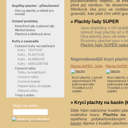
požadovaného objektu. Je tře
před její výrobou. Ve skutečn
Doplňky plachet - příslušenství
Hliníková oka jsou ve vzdále
Oka na plachty a nářadí pro
gramáží, kde platí čím větší gra
montáž
» Plachty řady SUPER
Ostatní produkty
Kotoučové pily a pásové pily
Jsou doplněny o UV stabili
Alkohol testery
němuž mají plachty až o 8
Plastová a hliníková okna
Oka plachty jsou od sebe
Rozměry plachet jsou v tol
Kufry a zavazadla
Plachty řady SUPER nale
Cestovní kufry na kolečkách
Kufry - TEXTILNÍ
Kufry - PLASTOVÉ
Nejprodávanější krycí placht
Kufry - HLINÍKOVÉ
Kufry - NEROZBITNÉ
Plachta SUPER - 6x8m
Plachta SUPER
Cestovní tašky
Tašky na kolečkách
Cestovní tašky
Krycí plachty z pevné
Krycí plachty 
nepromokavé PE
nepromokavé 
Cestovní kabely
kašírované folie.
kašírované foli
Palubní tašky do letadla
Trvanlivé a UV
Trvanlivé a UV
Dámske tašky
stabilní.
stabilní.
Troop London
» Krycí plachty na bazén (k
Najít na webu
Dále Vám nabízíme kvalitní pl
oválného tvaru.
Plachta na
opatřena polykarbonátovým
bazén
šijeme z kvalitní plachtov