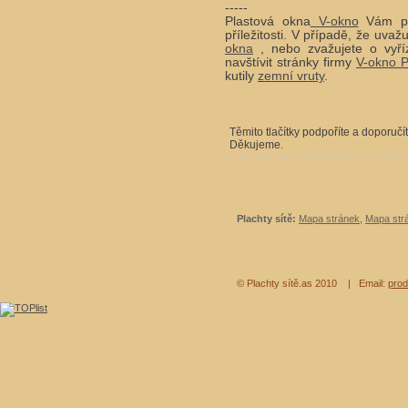
-----
Plastová okna
V-okno
Vám při
příležitosti. V případě, že uv
okna
, nebo zvažujete o vyří
navštívit stránky firmy
V-okno P
kutily
zemní vruty
.
Těmito tlačítky podpoříte a doporučí
Děkujeme.
Plachty sítě:
Mapa stránek
,
Mapa strá
© Plachty sítě.as 2010
| Email:
prod