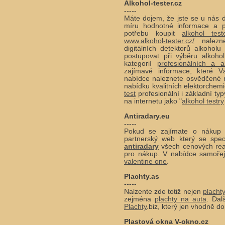
Alkohol-tester.cz
-----
Máte dojem, že jste se u nás d
míru hodnotné informace a p
potřebu koupit
alkohol test
www.alkohol-tester.cz/
nalezne
digitálních detektorů alkohol
postupovat při výběru alkohol
kategorií
profesionálních
a alk
zajímavé informace, které 
nabídce naleznete osvědčené 
nabídku kvalitních elektorchem
test
profesionální i základní ty
na internetu jako "
alkohol testry
Antiradary.eu
-----
Pokud se zajímate o náku
partnerský web který se spec
antiradary
všech cenových rea
pro nákup. V nabídce samoře
valentine one
.
Plachty.as
-----
Nalzente zde totiž nejen
placht
zejména
plachty na auta
. Dal
Plachty
.biz, který jen vhodně do
Plastová okna V-okno.cz