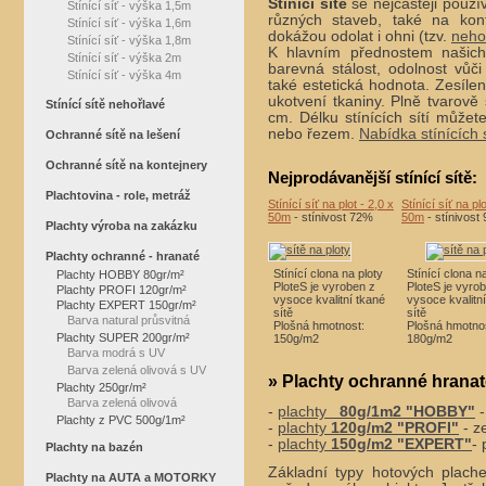
Stínící sítě
se nejčastěji použí
Stínící síť - výška 1,5m
různých staveb, také na kont
Stínící síť - výška 1,6m
dokážou odolat i ohni (tzv.
nehoř
Stínící síť - výška 1,8m
K hlavním přednostem našich
Stínící síť - výška 2m
barevná stálost, odolnost vůč
Stínící síť - výška 4m
také estetická hodnota. Zesílen
ukotvení tkaniny. Plně tvarově
Stínící sítě nehořlavé
cm. Délku stínících sítí můžet
nebo řezem.
Nabídka stínících s
Ochranné sítě na lešení
Ochranné sítě na kontejnery
Nejprodávanější stínící sítě:
Plachtovina - role, metráž
Stínící síť na plot - 2,0 x
Stínící síť na plo
50m
- stínivost 72%
50m
- stínivost
Plachty výroba na zakázku
Plachty ochranné - hranaté
Stínící clona na ploty
Stínící clona n
Plachty HOBBY 80gr/m²
PloteS je vyroben z
PloteS je vyro
Plachty PROFI 120gr/m²
vysoce kvalitní tkané
vysoce kvalitn
Plachty EXPERT 150gr/m²
sítě
sítě
Barva natural průsvitná
Plošná hmotnost:
Plošná hmotno
Plachty SUPER 200gr/m²
150g/m2
180g/m2
Barva modrá s UV
Barva zelená olivová s UV
» Plachty ochranné hranaté
Plachty 250gr/m²
Barva zelená olivová
-
plachty
80g/1m2 "HOBBY"
-
Plachty z PVC 500g/1m²
-
plachty
120g/m2 "PROFI"
- z
-
plachty
150g/m2 "EXPERT"
- 
Plachty na bazén
Základní typy hotových plache
Plachty na AUTA a MOTORKY